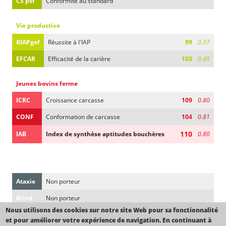
CS psf
Conformité au standard
Vie productive
RIAPgef
Réussite à l'IAP
99
0.37
EFCAR
Efficacité de la carière
103
0.49
Jeunes bovins ferme
ICRC
Croissance carcasse
109
0.80
CONF
Conformation de carcasse
104
0.81
110
IAB
Index de synthèse aptitudes bouchères
0.80
Gènes d'intérêt
Ataxie
Non porteur
Blind
Non porteur
Nous utilisons des cookies sur notre site Web pour sa fonctionnalité
DEA
et pour améliorer votre expérience de navigation. En continuant à