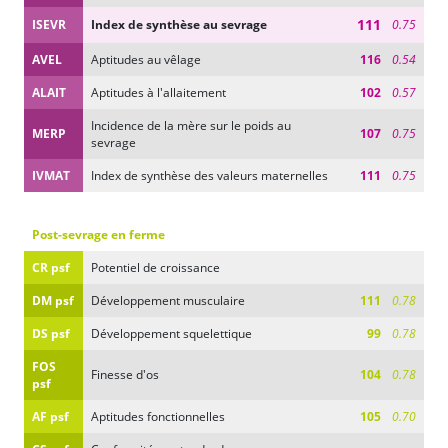
111
ISEVR
Index de synthèse au sevrage
0.75
AVEL
Aptitudes au vêlage
116
0.54
ALAIT
Aptitudes à l'allaitement
102
0.57
Incidence de la mère sur le poids au
MERP
107
0.75
sevrage
IVMAT
Index de synthèse des valeurs maternelles
111
0.75
Post-sevrage en ferme
CR psf
Potentiel de croissance
DM psf
Développement musculaire
111
0.78
DS psf
Développement squelettique
99
0.78
FOS
Finesse d'os
104
0.78
psf
AF psf
Aptitudes fonctionnelles
105
0.70