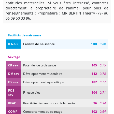
aptitudes maternelles. Si vous êtes intéressé, contactez
directement le propriétaire de l'animal pour plus de
renseignements : Propriétaire : MR BERTIN Thierry (79) au
06 09 50 33 96.
Facilités de naissance
100
IFNAIS
Facilité de naissance
0.80
Sevrage
CR sev
Potentiel de croissance
105
0.75
DM sev
Développement musculaire
112
0.78
DS sev
Développement squelettique
102
0.77
FOS
Finesse d'os
104
0.71
sev
REAC
Réactivité des veaux lors de la pesée
96
0.34
COMP
Comportement au pointage
102
0.64