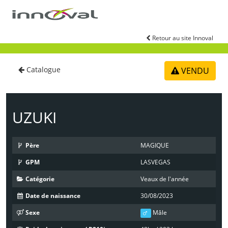
Aller au contenu principal
Retour au site Innoval
Catalogue
VENDU
UZUKI
Père
MAGIQUE
GPM
LASVEGAS
Catégorie
Veaux de l'année
Date de naissance
30/08/2023
Sexe
Mâle