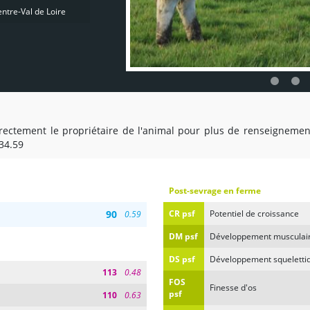
ntre-Val de Loire
directement le propriétaire de l'animal pour plus de renseignemen
34.59
Post-sevrage en ferme
90
CR psf
Potentiel de croissance
0.59
DM psf
Développement musculai
DS psf
Développement squeletti
113
0.48
FOS
Finesse d'os
psf
110
0.63