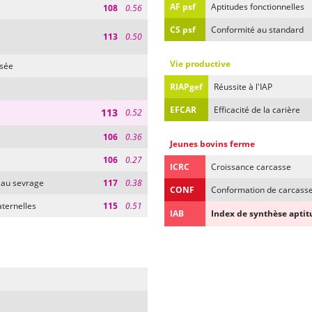
AF psf
Aptitudes fonctionnelles
108
0.56
CS psf
Conformité au standard
113
0.50
Vie productive
esée
RIAPgef
Réussite à l'IAP
EFCAR
Efficacité de la carière
113
0.52
106
0.36
Jeunes bovins ferme
106
0.27
ICRC
Croissance carcasse
s au sevrage
117
0.38
CONF
Conformation de carcass
ternelles
115
0.51
IAB
Index de synthèse apti