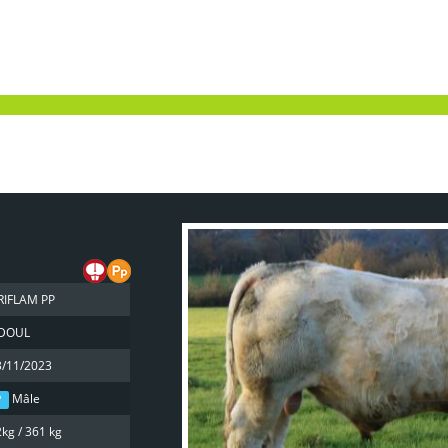
RIFLAM PP
DOUL
3/11/2023
Mâle
kg / 361 kg