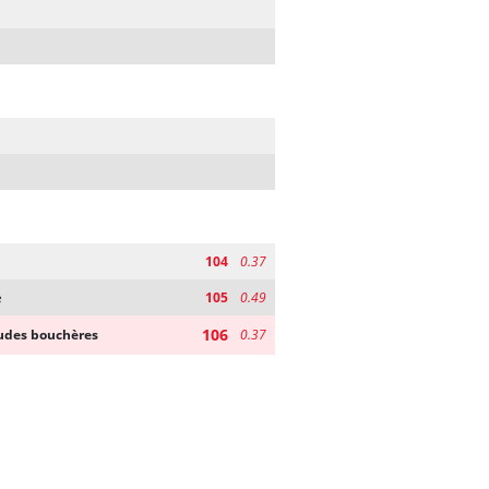
104
0.37
e
105
0.49
106
tudes bouchères
0.37