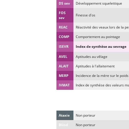
DS sev
Développement squelettique
FOS
Finesse d'os
sev
REAC
Réactivité des veaux lors de la p
COMP
Comportement au pointage
ISEVR
Index de synthèse au sevrage
AVEL
Aptitudes au vêlage
ALAIT
Aptitudes à l'allaitement
MERP
Incidence de la mère sur le poid
IVMAT
Index de synthèse des valeurs ma
Gènes d'intérêt
Ataxie
Non porteur
Blind
Non porteur