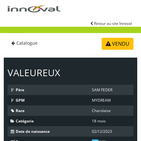
Aller au contenu principal
Retour au site Innoval
Catalogue
VENDU
VALEUREUX
Père
SAM FEDER
GPM
MYDREAM
Race
Charolaise
Catégorie
18 mois
Date de naissance
02/12/2023