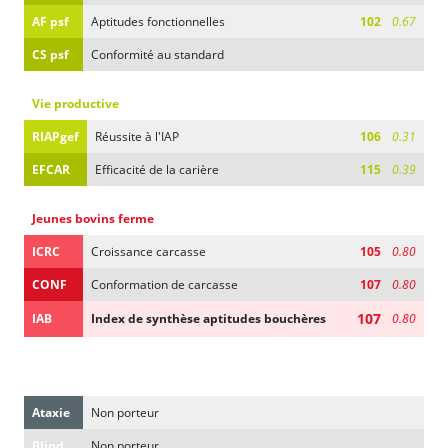
AF psf
Aptitudes fonctionnelles
102
0.67
CS psf
Conformité au standard
Vie productive
RIAPgef
Réussite à l'IAP
106
0.31
EFCAR
Efficacité de la carière
115
0.39
Jeunes bovins ferme
ICRC
Croissance carcasse
105
0.80
CONF
Conformation de carcasse
107
0.80
107
IAB
Index de synthèse aptitudes bouchères
0.80
Gènes d'intérêt
Ataxie
Non porteur
Blind
Non porteur