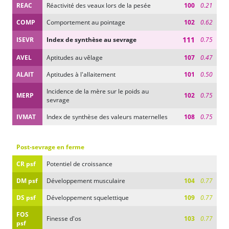
REAC
Réactivité des veaux lors de la pesée
100
0.21
COMP
Comportement au pointage
102
0.62
111
ISEVR
Index de synthèse au sevrage
0.75
AVEL
Aptitudes au vêlage
107
0.47
ALAIT
Aptitudes à l'allaitement
101
0.50
Incidence de la mère sur le poids au
MERP
102
0.75
sevrage
IVMAT
Index de synthèse des valeurs maternelles
108
0.75
Post-sevrage en ferme
CR psf
Potentiel de croissance
DM psf
Développement musculaire
104
0.77
DS psf
Développement squelettique
109
0.77
FOS
Finesse d'os
103
0.77
psf