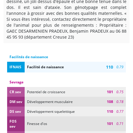
dessiné, un joli dessus d'épaule et une bonne tenue dans le
dos. Il est sain d'ataxie. Son génotypage est complet
l'annonce à grossir avec des bonnes qualités maternelles. «
Si vous êtes intéressé, contactez directement le propriétaire
de l'animal pour plus de renseignements : Propriétaire :
GAEC DESARMENIEN PRADEUX, Benjamin PRADEUX au 06 88
45 95 93 (département Creuse 23)
Facilités de naissance
110
IFNAIS
Facilité de naissance
0.79
Sevrage
CR sev
Potentiel de croissance
101
0.75
DM sev
Développement musculaire
108
0.78
DS sev
Développement squelettique
110
0.77
FOS
Finesse d'os
101
0.71
sev