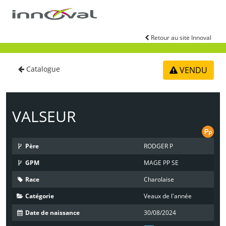
Aller au contenu principal
Retour au site Innoval
Catalogue
VENDU
VALSEUR
Père
RODGER P
GPM
MAGE PP SE
Race
Charolaise
Catégorie
Veaux de l'année
Date de naissance
30/08/2024