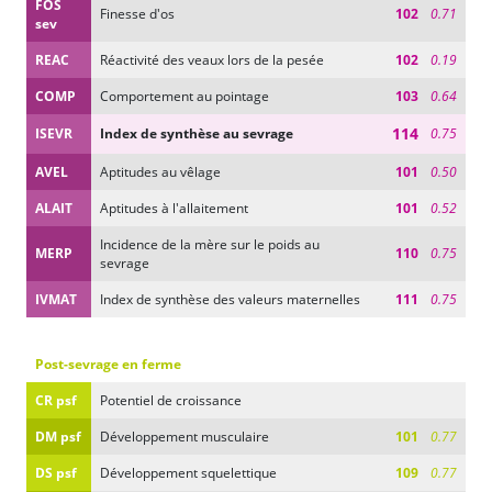
FOS
Finesse d'os
102
0.71
sev
REAC
Réactivité des veaux lors de la pesée
102
0.19
COMP
Comportement au pointage
103
0.64
114
ISEVR
Index de synthèse au sevrage
0.75
AVEL
Aptitudes au vêlage
101
0.50
ALAIT
Aptitudes à l'allaitement
101
0.52
Incidence de la mère sur le poids au
MERP
110
0.75
sevrage
IVMAT
Index de synthèse des valeurs maternelles
111
0.75
Post-sevrage en ferme
CR psf
Potentiel de croissance
DM psf
Développement musculaire
101
0.77
DS psf
Développement squelettique
109
0.77