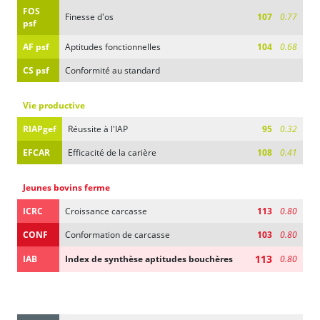
FOS
Finesse d'os
107
0.77
psf
AF psf
Aptitudes fonctionnelles
104
0.68
CS psf
Conformité au standard
Vie productive
RIAPgef
Réussite à l'IAP
95
0.32
EFCAR
Efficacité de la carière
108
0.41
Jeunes bovins ferme
ICRC
Croissance carcasse
113
0.80
CONF
Conformation de carcasse
103
0.80
113
IAB
Index de synthèse aptitudes bouchères
0.80
Gènes d'intérêt